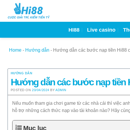
Skip
to
content
HI88
Live casino
Th
Home
-
Hướng dẫn
-
Hướng dẫn các bước nạp tiền Hi88 chi
HƯỚNG DẪN
Hướng dẫn các bước nạp tiền Hi
POSTED ON
20/04/2024
BY
ADMIN
Nếu muốn tham gia chơi game từ các nhà cái thì việc an
hỗ trợ những cách thức nạp vào tài khoản nào? Hãy cùng t
Mục lục