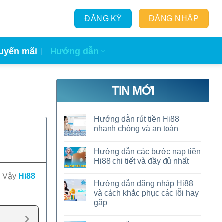
ĐĂNG KÝ
ĐĂNG NHẬP
uyến mãi
Hướng dẫn
TIN MỚI
Hướng dẫn rút tiền Hi88
nhanh chóng và an toàn
Hướng dẫn các bước nạp tiền
Hi88 chi tiết và đầy đủ nhất
h. Vậy
Hi88
Hướng dẫn đăng nhập Hi88
và cách khắc phục các lỗi hay
gặp