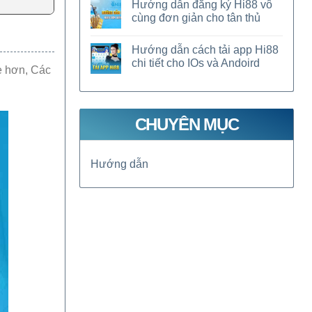
Hướng dẫn đăng ký Hi88 vô
cùng đơn giản cho tân thủ
Hướng dẫn cách tải app Hi88
chi tiết cho IOs và Andoird
e hơn, Các
CHUYÊN MỤC
Hướng dẫn