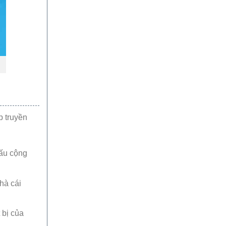
 truyền
dấu cộng
hà cái
 bị của