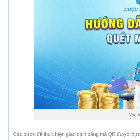
Nạp t
Các bước để thực hiện giao dịch bằng mã QR được thực