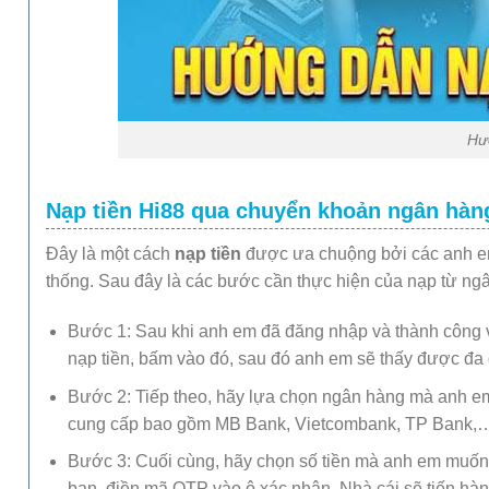
Hư
Nạp tiền Hi88 qua chuyển khoản ngân hàn
Đây là một cách
nạp tiền
được ưa chuộng bởi các anh em
thống. Sau đây là các bước cần thực hiện của nạp từ ng
Bước 1: Sau khi anh em đã đăng nhập và thành công v
nạp tiền
, bấm vào đó, sau đó anh em sẽ thấy được đ
Bước 2: Tiếp theo, hãy lựa chọn ngân hàng mà anh em
cung cấp bao gồm MB Bank, Vietcombank, TP Bank,
Bước 3: Cuối cùng, hãy chọn số tiền mà anh em muốn 
bạn, điền mã OTP vào ô xác nhận. Nhà cái sẽ tiến hành 