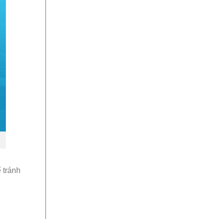
 tránh