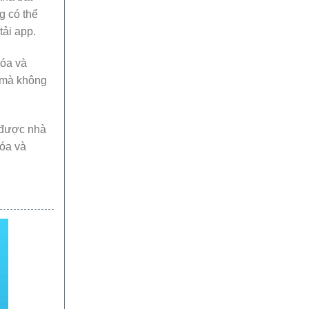
g có thể
tải app
.
hóa và
o mà không
o được nhà
hóa và