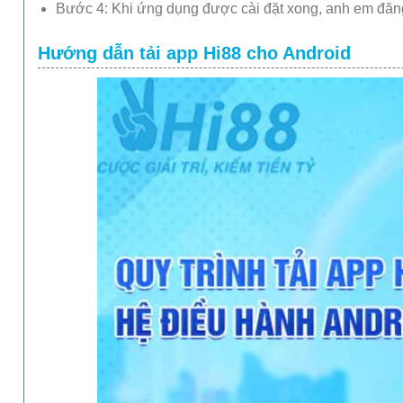
Bước 4: Khi ứng dụng được cài đặt xong, anh em đăn
Hướng dẫn tải app Hi88 cho Android