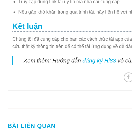
Truy cập đúng link tải uy tín mà nhà cái cung cấp.
Nếu gặp khó khăn trong quá trình tải, hãy liên hệ với n
Kết luận
Chúng tôi đã cung cấp cho bạn các cách thức
tải app
của 
cứu thật kỹ thông tin trên để có thể tải ứng dụng về dễ d
Xem thêm: Hướng dẫn
đăng ký Hi88
vô cù
BÀI LIÊN QUAN