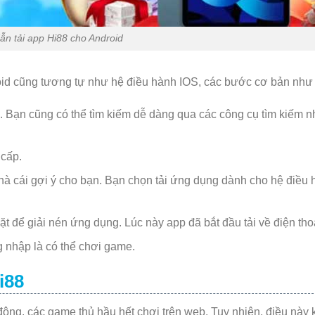
n tải app Hi88 cho Android
oid cũng tương tự như hệ điều hành IOS, các bước cơ bản như
. Bạn cũng có thể tìm kiếm dễ dàng qua các công cụ tìm kiếm n
 cấp.
hà cái gợi ý cho bạn. Bạn chọn tải ứng dụng dành cho hệ điều
 đặt để giải nén ứng dụng. Lúc này app đã bắt đầu tải về điện tho
g nhập là có thể chơi game.
i88
động, các game thủ hầu hết chơi trên web. Tuy nhiên, điều này 