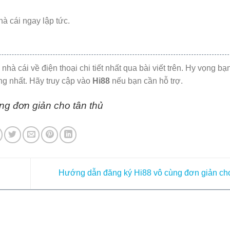
hà cái ngay lập tức.
nhà cái về điện thoại chi tiết nhất qua bài viết trên. Hy vọng b
àng nhất. Hãy truy cập vào
Hi88
nếu bạn cần hỗ trợ.
ng đơn giản cho tân thủ
Hướng dẫn đăng ký Hi88 vô cùng đơn giản cho