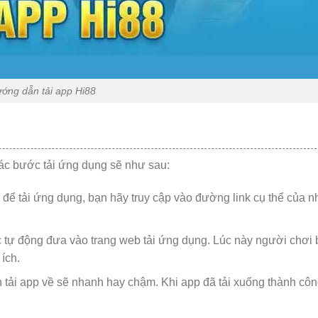
ớng dẫn tải app Hi88
ác bước tải ứng dụng sẽ như sau:
 để tải ứng dụng, bạn hãy truy cập vào đường link cụ thể của n
 tự động đưa vào trang web tải ứng dụng. Lúc này người chơi
ích.
h
tải app
về sẽ nhanh hay chậm. Khi app đã tải xuống thành cô