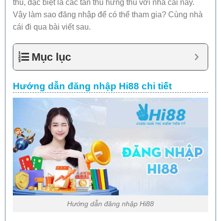
thủ, đặc biệt là các tân thủ hứng thú với nhà cái này.
Vậy làm sao
đăng nhập
để có thể tham gia? Cùng nhà
cái đi qua bài viết sau.
Mục lục
Hướng dẫn đăng nhập Hi88 chi tiết
Hướng dẫn đăng nhập Hi88