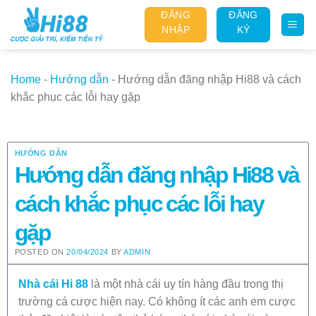
Skip
ĐĂNG
ĐĂNG
to
NHẬP
KÝ
content
Home
-
Hướng dẫn
-
Hướng dẫn đăng nhập Hi88 và cách
khắc phục các lỗi hay gặp
HƯỚNG DẪN
Hướng dẫn đăng nhập Hi88 và
cách khắc phục các lỗi hay
gặp
POSTED ON
20/04/2024
BY
ADMIN
Nhà cái Hi 88
là một nhà cái uy tín hàng đầu trong thị
trường cá cược hiện nay. Có không ít các anh em cược