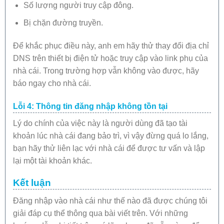
Số lượng người truy cập đông.
Bị chặn đường truyền.
Để khắc phục điều này, anh em hãy thử thay đổi địa chỉ
DNS trên thiết bị điện tử hoặc truy cập vào link phụ của
nhà cái. Trong trường hợp vẫn không vào được, hãy
báo ngay cho nhà cái.
Lỗi 4: Thông tin đăng nhập không tồn tại
Lý do chính của việc này là người dùng đã tạo tài
khoản lúc nhà cái đang bảo trì, vì vậy đừng quá lo lắng,
bạn hãy thử liên lạc với nhà cái để được tư vấn và lập
lại một tài khoản khác.
Kết luận
Đăng nhập
vào nhà cái như thế nào đã được chúng tôi
giải đáp cụ thể thông qua bài viết trên. Với những