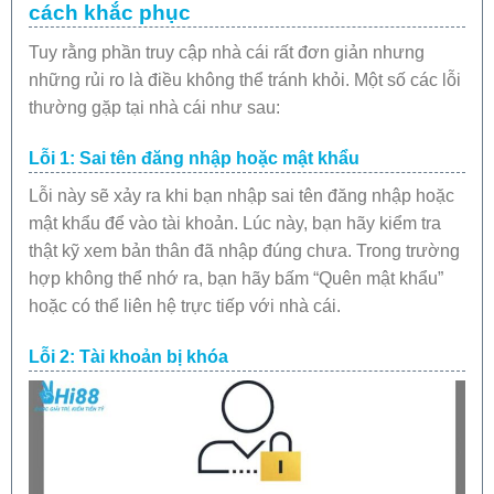
cách khắc phục
Tuy rằng phần truy cập nhà cái rất đơn giản nhưng
những rủi ro là điều không thể tránh khỏi. Một số các lỗi
thường gặp tại nhà cái như sau:
Lỗi 1: Sai tên đăng nhập hoặc mật khẩu
Lỗi này sẽ xảy ra khi bạn nhập sai tên
đăng nhập
hoặc
mật khẩu để vào tài khoản. Lúc này, bạn hãy kiểm tra
thật kỹ xem bản thân đã nhập đúng chưa. Trong trường
hợp không thể nhớ ra, bạn hãy bấm “Quên mật khẩu”
hoặc có thể liên hệ trực tiếp với nhà cái.
Lỗi 2: Tài khoản bị khóa