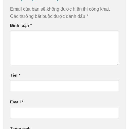
Email của bạn sẽ không được hiển thị công khai.
Các trường bắt buộc được đánh dấu
*
Bình luận
*
Tên
*
Email
*
Trang web