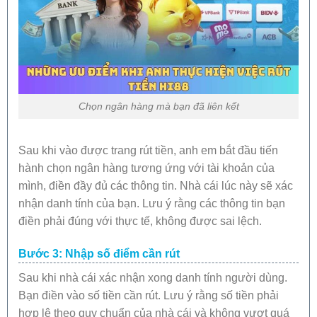
Chọn ngân hàng mà bạn đã liên kết
Sau khi vào được trang
rút tiền
, anh em bắt đầu tiến
hành chọn ngân hàng tương ứng với tài khoản của
mình, điền đầy đủ các thông tin. Nhà cái lúc này sẽ xác
nhận danh tính của bạn. Lưu ý rằng các thông tin bạn
điền phải đúng với thực tế, không được sai lệch.
Bước 3: Nhập số điểm cần rút
Sau khi nhà cái xác nhận xong danh tính người dùng.
Bạn điền vào số tiền cần rút. Lưu ý rằng số tiền phải
hợp lệ theo quy chuẩn của nhà cái và không vượt quá