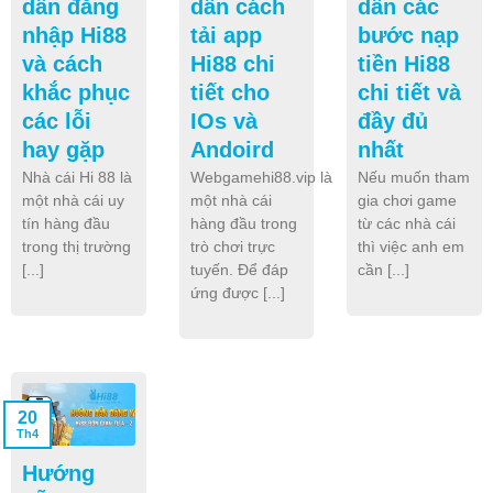
dẫn đăng
dẫn cách
dẫn các
nhập Hi88
tải app
bước nạp
và cách
Hi88 chi
tiền Hi88
khắc phục
tiết cho
chi tiết và
các lỗi
IOs và
đầy đủ
hay gặp
Andoird
nhất
Nhà cái Hi 88 là
Webgamehi88.vip là
Nếu muốn tham
một nhà cái uy
một nhà cái
gia chơi game
tín hàng đầu
hàng đầu trong
từ các nhà cái
trong thị trường
trò chơi trực
thì việc anh em
[...]
tuyến. Để đáp
cần [...]
ứng được [...]
20
Th4
Hướng