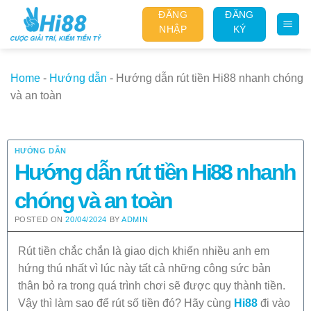
Skip
ĐĂNG
ĐĂNG
to
NHẬP
KÝ
content
Home
-
Hướng dẫn
-
Hướng dẫn rút tiền Hi88 nhanh chóng
và an toàn
HƯỚNG DẪN
Hướng dẫn rút tiền Hi88 nhanh
chóng và an toàn
POSTED ON
20/04/2024
BY
ADMIN
Rút tiền
chắc chắn là giao dịch khiến nhiều anh em
hứng thú nhất vì lúc này tất cả những công sức bản
thân bỏ ra trong quá trình chơi sẽ được quy thành tiền.
Vậy thì làm sao để rút số tiền đó? Hãy cùng
Hi88
đi vào