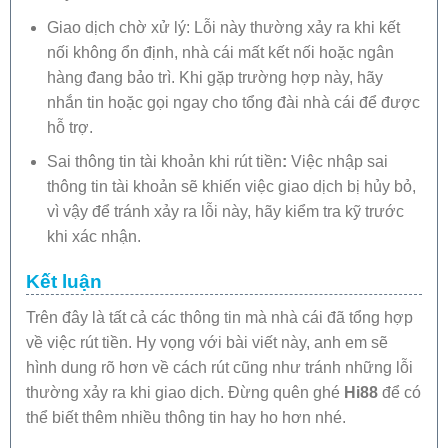
Giao dịch chờ xử lý: Lỗi này thường xảy ra khi kết
nối không ổn định, nhà cái mất kết nối hoặc ngân
hàng đang bảo trì. Khi gặp trường hợp này, hãy
nhắn tin hoặc gọi ngay cho tổng đài nhà cái để được
hỗ trợ.
Sai thông tin tài khoản khi
rút tiền
:
Việc nhập sai
thông tin tài khoản sẽ khiến việc giao dịch bị hủy bỏ,
vì vậy để tránh xảy ra lỗi này, hãy kiểm tra kỹ trước
khi xác nhận.
Kết luận
Trên đây là tất cả các thông tin mà nhà cái đã tổng hợp
về việc
rút tiền
. Hy vọng với bài viết này, anh em sẽ
hình dung rõ hơn về cách rút cũng như tránh những lỗi
thường xảy ra khi giao dịch. Đừng quên ghé
Hi88
để có
thể biết thêm nhiều thông tin hay ho hơn nhé.