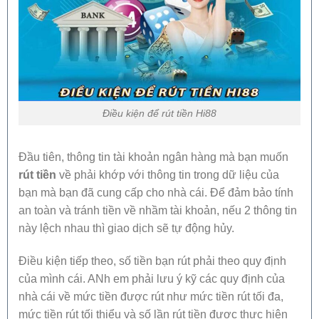
Điều kiện để rút tiền Hi88
Đầu tiên, thông tin tài khoản ngân hàng mà bạn muốn
rút tiền
về phải khớp với thông tin trong dữ liệu của
bạn mà bạn đã cung cấp cho nhà cái. Để đảm bảo tính
an toàn và tránh tiền về nhầm tài khoản, nếu 2 thông tin
này lệch nhau thì giao dịch sẽ tự động hủy.
Điều kiện tiếp theo, số tiền bạn rút phải theo quy định
của mình cái. ANh em phải lưu ý kỹ các quy định của
nhà cái về mức tiền được rút như mức tiền rút tối đa,
mức tiền rút tối thiểu và số lần
rút tiền
được thực hiện