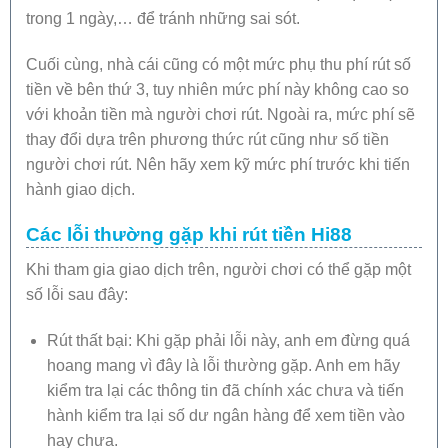
trong 1 ngày,… để tránh những sai sót.
Cuối cùng, nhà cái cũng có một mức phụ thu phí rút số
tiền về bên thứ 3, tuy nhiên mức phí này không cao so
với khoản tiền mà người chơi rút. Ngoài ra, mức phí sẽ
thay đổi dựa trên phương thức rút cũng như số tiền
người chơi rút. Nên hãy xem kỹ mức phí trước khi tiến
hành giao dịch.
Các lỗi thường gặp khi rút tiền Hi88
Khi tham gia giao dịch trên, người chơi có thể gặp một
số lỗi sau đây:
Rút thất bại: Khi gặp phải lỗi này, anh em đừng quá
hoang mang vì đây là lỗi thường gặp. Anh em hãy
kiểm tra lại các thông tin đã chính xác chưa và tiến
hành kiểm tra lại số dư ngân hàng để xem tiền vào
hay chưa.