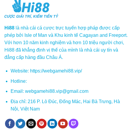
Hi88
là nhà cái cá cược trực tuyến hợp pháp được cấp
phép bởi Isle of Man và Khu kinh tế Cagayan and Freeport.
Với hơn 10 năm kinh nghiệm và hơn 10 triệu người chơi,
Hi88 đã khẳng định vị thế của mình là nhà cái uy tín và
đẳng cấp hàng đầu Châu Á.
Website: https://webgamehi88.vip/
Hotline:
Email:
webgamehi88.vip@gmail.com
Địa chỉ:
216 P. Lò Đúc, Đống Mác, Hai Bà Trưng, Hà
Nội, Việt Nam