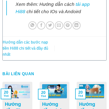
Xem thêm: Hướng dẫn cách
tải app
Hi88
chi tiết cho IOs và Andoird
Hướng dẫn các bước nạp
tiền Hi88 chi tiết và đầy đủ
nhất
BÀI LIÊN QUAN
20
20
20
Th4
Th4
Th4
Hướng
Hướng
Hướng