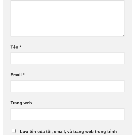
Tên
*
Email
*
Trang web
Lưu tên của tôi, email, và trang web trong trình